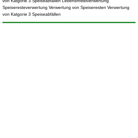
von Katgorie 3 Speiseabfällen Lebensmittelverwertung
Speiseresteverwertung Verwertung von Speiseresten Verwertung
von Katgorie 3 Speiseabfällen
© 2025 ReFood GmbH & Co. KG
Impressum
|
Datenschutz
|
Sitemap
Weitere Projekte: Frittierfett-entsorgen.de