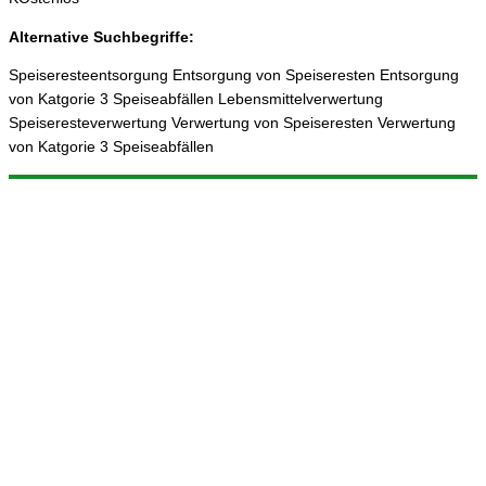
Alternative Suchbegriffe:
Speiseresteentsorgung Entsorgung von Speiseresten Entsorgung
von Katgorie 3 Speiseabfällen Lebensmittelverwertung
Speiseresteverwertung Verwertung von Speiseresten Verwertung
von Katgorie 3 Speiseabfällen
© 2025 ReFood GmbH & Co. KG
Impressum
|
Datenschutz
|
Sitemap
Weitere Projekte: Frittierfett-entsorgen.de