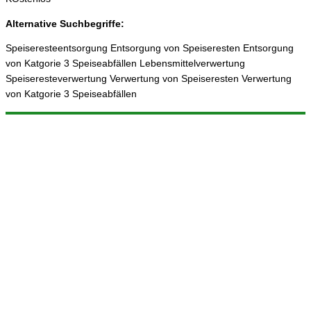
Alternative Suchbegriffe:
Speiseresteentsorgung Entsorgung von Speiseresten Entsorgung
von Katgorie 3 Speiseabfällen Lebensmittelverwertung
Speiseresteverwertung Verwertung von Speiseresten Verwertung
von Katgorie 3 Speiseabfällen
© 2025 ReFood GmbH & Co. KG
Impressum
|
Datenschutz
|
Sitemap
Weitere Projekte: Frittierfett-entsorgen.de